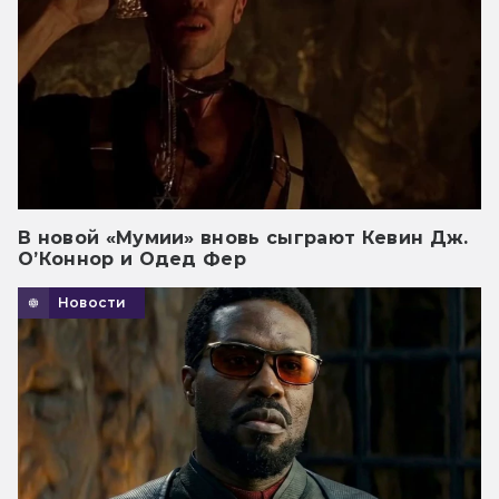
В новой «Мумии» вновь сыграют Кевин Дж.
О’Коннор и Одед Фер
Новости