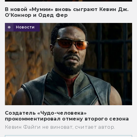
В новой «Мумии» вновь сыграют Кевин Дж.
О’Коннор и Одед Фер
Новости
Создатель «Чудо-человека»
прокомментировал отмену второго сезона
Кевин Файги не виноват, считает автор.