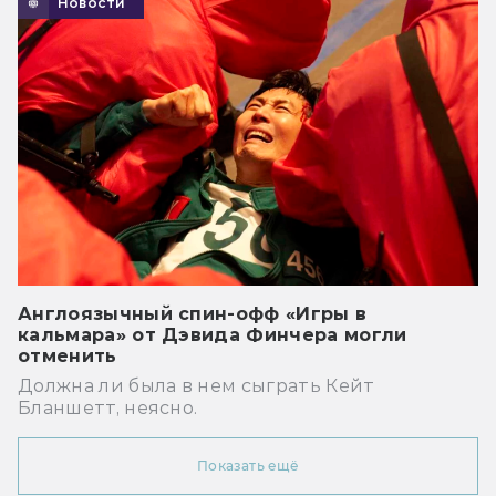
Новости
Англоязычный спин-офф «Игры в
кальмара» от Дэвида Финчера могли
отменить
Должна ли была в нем сыграть Кейт
Бланшетт, неясно.
Показать ещё