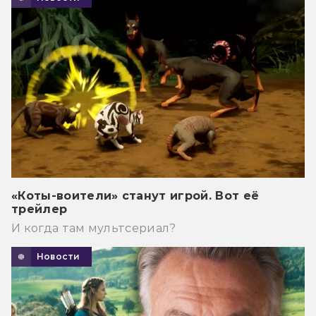
«Коты-воители» станут игрой. Вот её
трейлер
И когда там мультсериал?
Новости