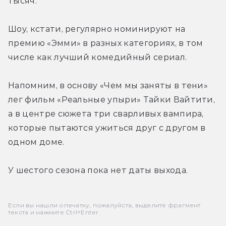
тысяч.
Шоу, кстати, регулярно номинируют на 
премию «Эмми» в разных категориях, в том 
числе как лучший комедийный сериал.
Напомним, в основу «Чем мы заняты в тени» 
лег фильм «Реальные упыри» Тайки Вайтити, 
а в центре сюжета три сварливых вампира, 
которые пытаются ужиться друг с другом в 
одном доме.
У шестого сезона пока нет даты выхода.
Если вы нашли опечатку, пожалуйста, выделите фрагмент
текста и нажмите Ctrl+Enter.