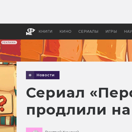
Какие
авгус
апока
детск
КНИГИ
КИНО
СЕРИАЛЫ
ИГРЫ
НА
РЕКЛАМА
Новости
Сериал «Пер
продлили на
Дмитрий Кинский