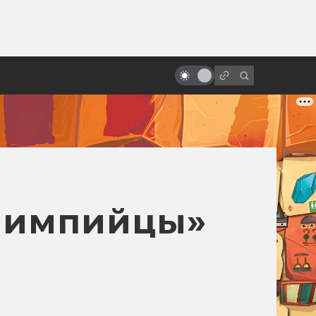
ы»:
ыло
Невероятно красивые
готические фильмы
Олимпийцы»