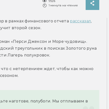
9526
1 минута на чтение
р в рамках финансового отчета 
рассказал
, 
чит второй сезон.
оман «Перси Джексон и Море чудовищ». 
ский треугольник в поисках Золотого руна 
сти Лагерь полукровок.
что с нетерпением ждет, чтобы как можно 
сезоном.
ьте наготове, полубоги. Мы отплываем в 