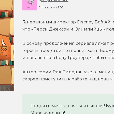
8 февраля 2024 г.
Генеральный директор Discney Боб Айге
что «Перси Джексон и Олимпийцы» полу
В основу продолжения сериала ляжет р
Героям предстоит отправиться в Бермуд
и попавшего в беду Гроувера, чтобы спа
Автор серии Рик Риордан уже отметил, 
скорее приступить к работе над новым 
Поднять мачты, сняться с якоря! Буд
Море чудовищ!