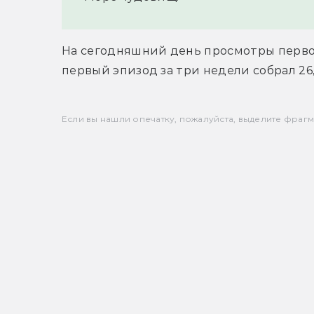
На сегодняшний день просмотры первого
первый эпизод за три недели собрал 26
Если вы нашли опечатку, пожалуйста, выделите фрагмен