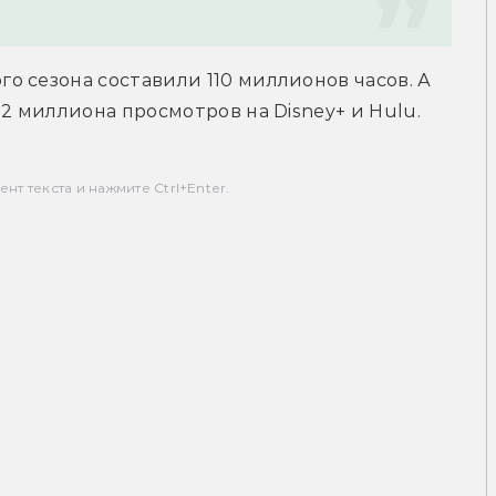
 сезона составили 110 миллионов часов. А 
,2 миллиона просмотров на Disney+ и Hulu.
т текста и нажмите Ctrl+Enter.