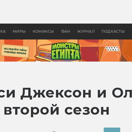
 фильмы смотреть в
Как создавались «Страшил
те 2026? В мире —
фильм, без которого не б
липсис, в России —
бы «Властелина колец»
ие комедии
УКА
МИРЫ
КОМИКСЫ
ФАН
ЖУРНАЛ
ПОДКАСТЫ
си Джексон и 
 второй сезон