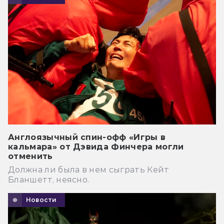
Англоязычный спин-офф «Игры в
кальмара» от Дэвида Финчера могли
отменить
Должна ли была в нем сыграть Кейт
Бланшетт, неясно.
Новости