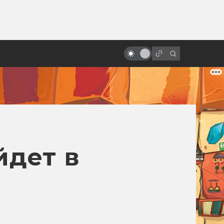
от
10 удивительных научно-
фантастических мультфильмов
из Европы, которых вы,
возможно, не видели
йдет в