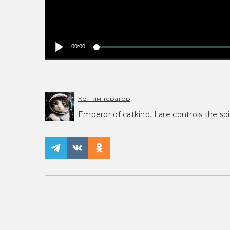
00:00
Кот-император
Emperor of catkind. I are controls the spi