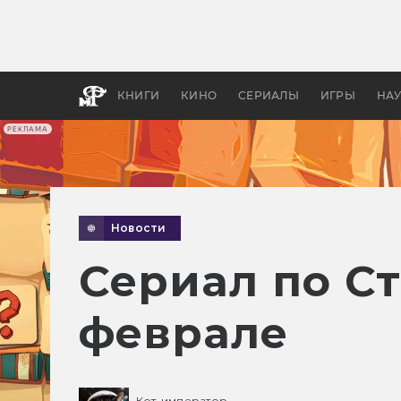
Как с
фильм
бы «В
КНИГИ
КИНО
СЕРИАЛЫ
ИГРЫ
НА
РЕКЛАМА
Новости
Сериал по С
феврале
Кот-император