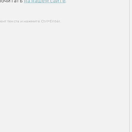
почитать 
на нашем сайте
.
т текста и нажмите Ctrl+Enter.