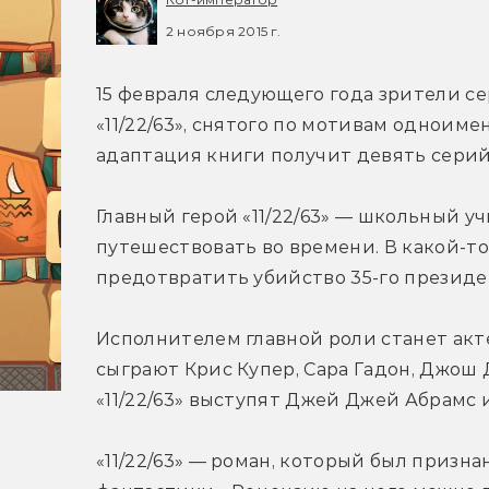
2 ноября 2015 г.
15 февраля следующего года зрители се
«11/22/63», снятого по мотивам одноиме
адаптация книги получит девять серий
Главный герой «11/22/63» — школьный уч
путешествовать во времени. В какой-то
предотвратить убийство 35-го презид
Исполнителем главной роли станет акте
сыграют Крис Купер, Сара Гадон, Джош
«11/22/63» выступят Джей Джей Абрамс 
«11/22/63» — роман, который был призна