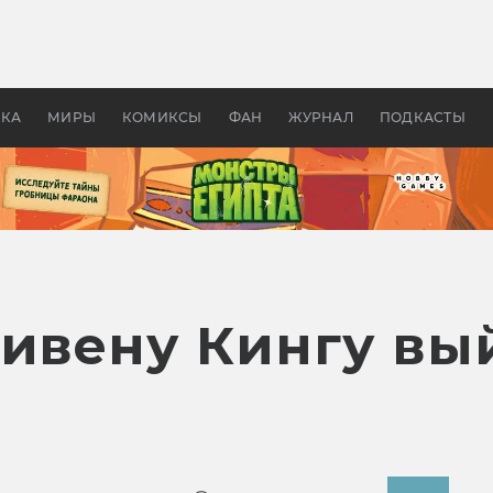
оздавались «Страшилы»:
«Одиссея» Нолана: что эт
, без которого не было
фильм сделал с Гомером и
ластелина колец»
Древней Грецией
УКА
МИРЫ
КОМИКСЫ
ФАН
ЖУРНАЛ
ПОДКАСТЫ
тивену Кингу вы