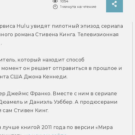
1054
1 минута на чтение
рвиса Hulu увидят пилотный эпизод сериала 
нного романа Стивена Кинга. Телевизионная 
.
итель, который находит способ 
 момент он решает отправиться в прошлое и 
ента США Джона Кеннеди.
р Джеймс Франко. Вместе с ним в сериале 
 Дюамель и Даниэль Уэббер. А продюсерами 
и сам Стивен Кинг.
н лучше книгой 2011 года по версии «Мира 