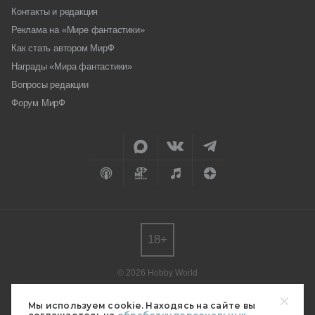
Контакты и редакция
Реклама на «Мире фантастики»
Как стать автором МирФ
Награды «Мира фантастики»
Вопросы редакции
Форум МирФ
18+
© 2026 Hobby World
Любое использование материалов допускается только с согласия
редакции.
Мы используем cookie. Находясь на сайте вы