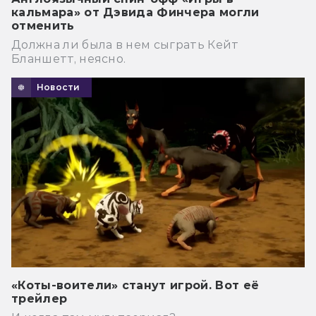
кальмара» от Дэвида Финчера могли
отменить
Должна ли была в нем сыграть Кейт
Бланшетт, неясно.
Новости
«Коты-воители» станут игрой. Вот её
трейлер