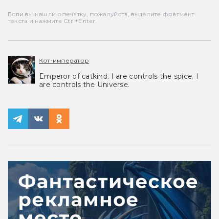
Если вы нашли опечатку, пожалуйста, выделите фрагмент
текста и нажмите Ctrl+Enter.
Кот-император
Emperor of catkind. I are controls the spice, I
are controls the Universe.