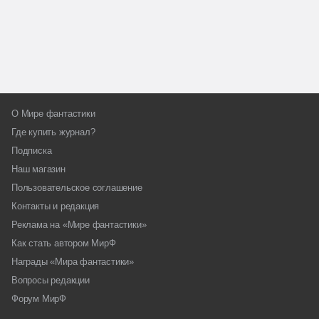
О Мире фантастики
Где купить журнал?
Подписка
Наш магазин
Пользовательское соглашение
Контакты и редакция
Реклама на «Мире фантастики»
Как стать автором МирФ
Награды «Мира фантастики»
Вопросы редакции
Форум МирФ