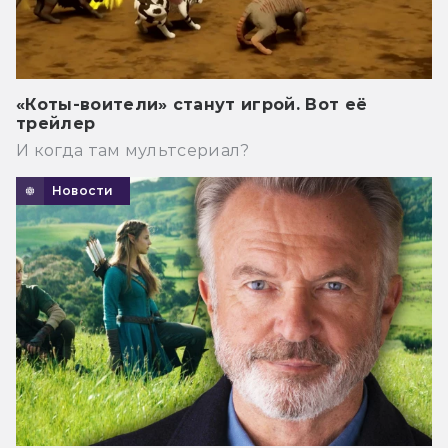
«Коты-воители» станут игрой. Вот её
трейлер
И когда там мультсериал?
Новости