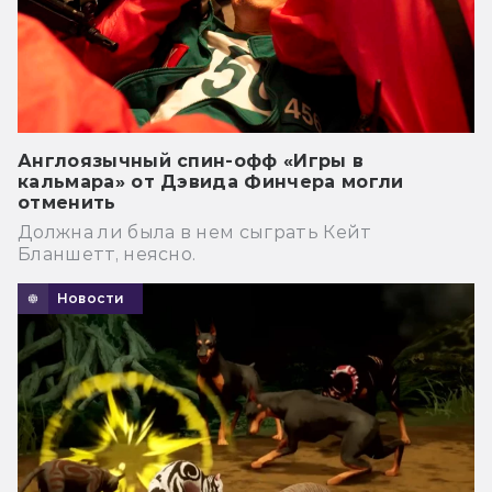
Англоязычный спин-офф «Игры в
кальмара» от Дэвида Финчера могли
отменить
Должна ли была в нем сыграть Кейт
Бланшетт, неясно.
Новости