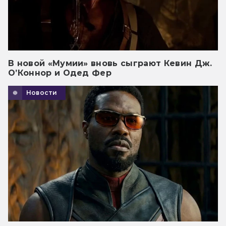
В новой «Мумии» вновь сыграют Кевин Дж.
О’Коннор и Одед Фер
Новости