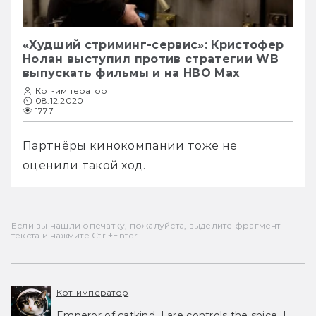
«Худший стриминг-сервис»: Кристофер
Нолан выступил против стратегии WB
выпускать фильмы и на HBO Max
Кот-император
08.12.2020
1777
Партнёры кинокомпании тоже не 
оценили такой ход.
Если вы нашли опечатку, пожалуйста, выделите фрагмент
текста и нажмите Ctrl+Enter.
Кот-император
Emperor of catkind. I are controls the spice, I