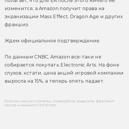
полагает, что для EA после этого ничего не 
изменится, а Amazon получит права на 
экранизации Mass Effect, Dragon Age и других 
франшиз.
Ждем официальное подтверждение.
По данным CNBC, Amazon все-таки не 
собирается покупать Electronic Arts. На фоне 
слухов, кстати, цена акций игровой компании 
выросла на 15%, а теперь опять падает.
Если вы нашли опечатку, пожалуйста, выделите фрагмент
текста и нажмите Ctrl+Enter.