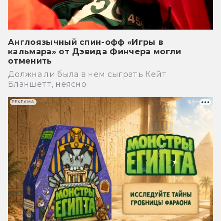
Англоязычный спин-офф «Игры в
кальмара» от Дэвида Финчера могли
отменить
Должна ли была в нем сыграть Кейт
Бланшетт, неясно.
РЕКЛАМА