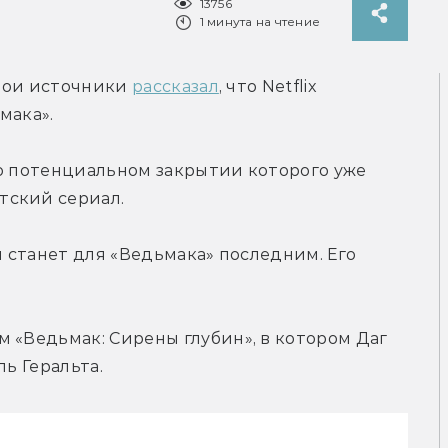
13756
1 минута на чтение
свои источники 
рассказал
, что Netflix 
мака».
о потенциальном закрытии которого уже 
тский сериал.
н станет для «Ведьмака» последним. Его 
.
 «Ведьмак: Сирены глубин», в котором Даг 
ль Геральта.