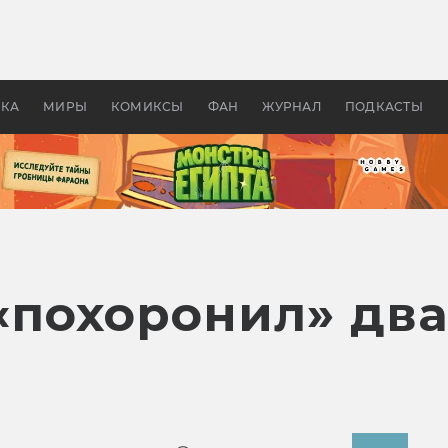
оздавались «Страшилы»:
«Одиссея» Нолана: что эт
, без которого не было
фильм сделал с Гомером и
ластелина колец»
Древней Грецией
УКА
МИРЫ
КОМИКСЫ
ФАН
ЖУРНАЛ
ПОДКАСТЫ
 «похоронил» дв