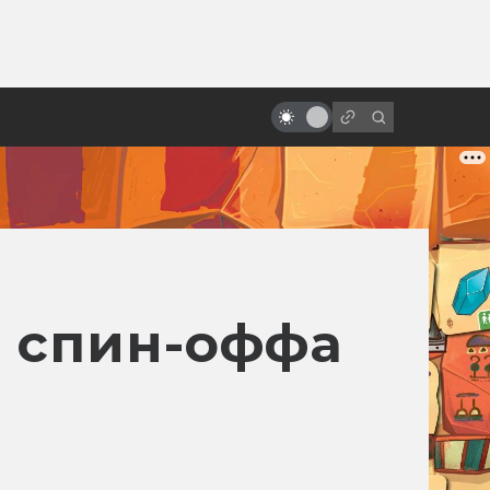
от
«Бегущий человек»: как
создавалась первая экранизация
с Арнольдом Шварценеггером
а спин-оффа