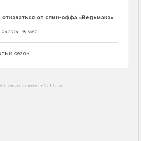
т отказаться от спин-оффа «Ведьмака»
2.04.2024
5467
тый сезон.
т текста и нажмите Ctrl+Enter.