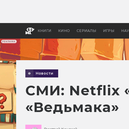
Как с
фильм
бы «В
КНИГИ
КИНО
СЕРИАЛЫ
ИГРЫ
НА
РЕКЛАМА
Новости
СМИ: Netflix
«Ведьмака»
Дмитрий Кинский