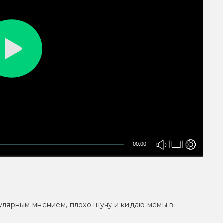
00:00
улярным мнением, плохо шучу и кидаю мемы в