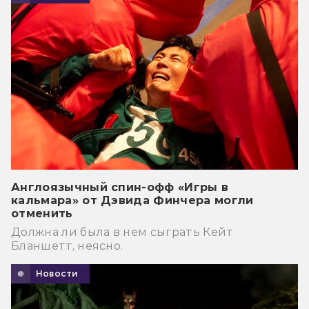
Англоязычный спин-офф «Игры в
кальмара» от Дэвида Финчера могли
отменить
Должна ли была в нем сыграть Кейт
Бланшетт, неясно.
Новости