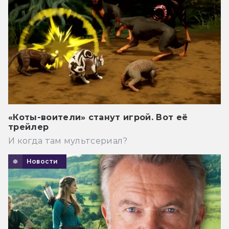
«Коты-воители» станут игрой. Вот её
трейлер
И когда там мультсериал?
Новости