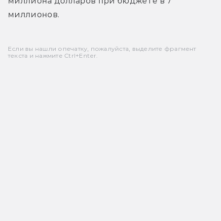
миллиона долларов при бюджете в 7 
миллионов.
Если вы нашли опечатку, пожалуйста, выделите фрагмент
текста и нажмите Ctrl+Enter.