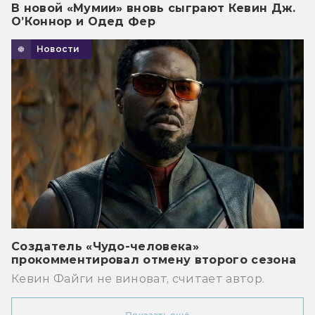
В новой «Мумии» вновь сыграют Кевин Дж.
О’Коннор и Одед Фер
Новости
Создатель «Чудо-человека»
прокомментировал отмену второго сезона
Кевин Файги не виноват, считает автор.