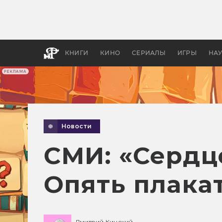
Какие
авгус
апока
детск
КНИГИ
КИНО
СЕРИАЛЫ
ИГРЫ
НА
РЕКЛАМА
Новости
СМИ: «Сердц
Опять плака
Дмитрий Кинский