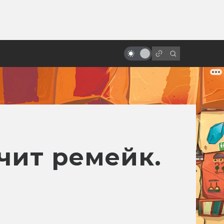
ы»:
Сериал Star Wars Underworld:
ыло
неснятый криминальный нуар по
«Звёздным войнам»
чит ремейк.