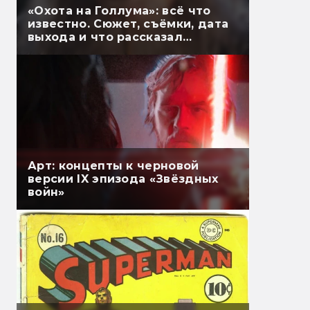
«Охота на Голлума»: всё что
известно. Сюжет, съёмки, дата
выхода и что рассказал
Гэндальф
Арт: концепты к черновой
версии IX эпизода «Звёздных
войн»