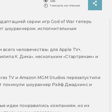
465
1 минута на чтение
адаптацией серии игр God of War теперь 
пит шоураннером, исполнительным 
всего человечества» для Apple TV+, 
липа К. Дика», нескольким «Стартрекам» и 
tures TV и Amazon MGM Studios перезапустили 
кт покинули шоураннер Рэйф Джадкинс и 
ые идеи понравились компаниям, но их 