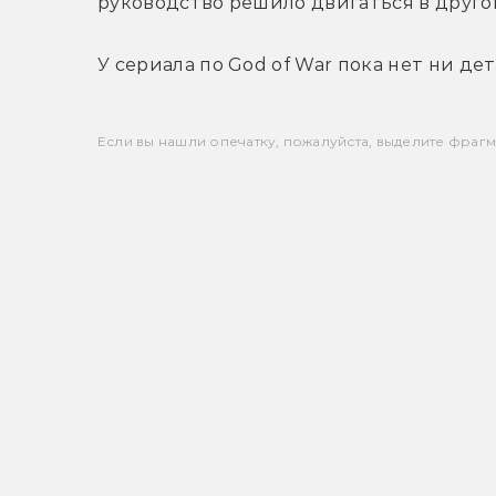
руководство решило двигаться в друго
У сериала по God of War пока нет ни дет
Если вы нашли опечатку, пожалуйста, выделите фрагмен