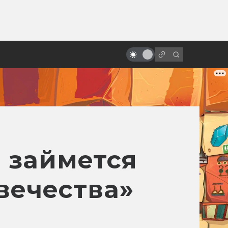
от
Приквелы «Звёздных войн»
заслуживают больше любви
r займется
вечества»