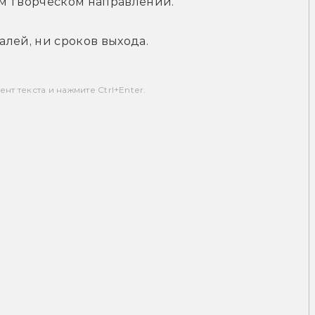
м творческом направлении.
алей, ни сроков выхода. 
т текста и нажмите Ctrl+Enter.