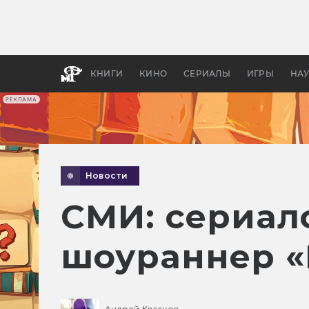
Как с
фильм
бы «В
КНИГИ
КИНО
СЕРИАЛЫ
ИГРЫ
НА
РЕКЛАМА
Новости
СМИ: сериало
шоураннер «
Андрей Квасков