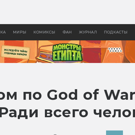
оздавались «Страшилы»:
«Одиссея» Нолана: что эт
, без которого не было
фильм сделал с Гомером и
ластелина колец»
Древней Грецией
УКА
МИРЫ
КОМИКСЫ
ФАН
ЖУРНАЛ
ПОДКАСТЫ
м по God of Wa
Ради всего чело