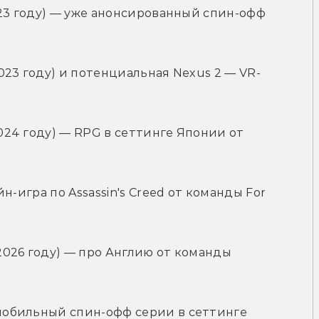
2023 году) — уже анонсированный спин-офф 
 2023 году) и потенциальная Nexus 2 — VR-
2024 году) — RPG в сеттинге Японии от 
айн-игра по Assassin's Creed от команды For 
 2026 году) — про Англию от команды 
 мобильный спин-офф серии в сеттинге 