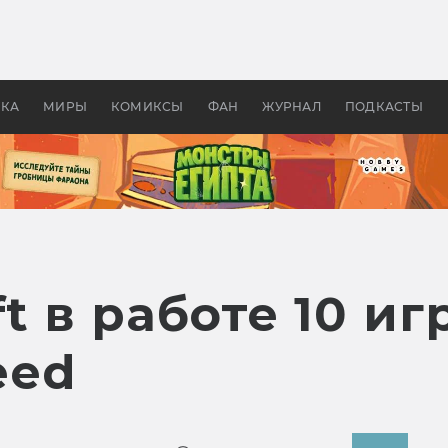
 фильмы смотреть в
Как создавались «Страшил
те 2026? В мире —
фильм, без которого не б
липсис, в России —
бы «Властелина колец»
ие комедии
УКА
МИРЫ
КОМИКСЫ
ФАН
ЖУРНАЛ
ПОДКАСТЫ
t в работе 10 иг
eed