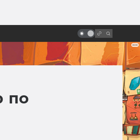
ы»:
ыло
Первые сцены, которые круче
всего остального фильма
р по