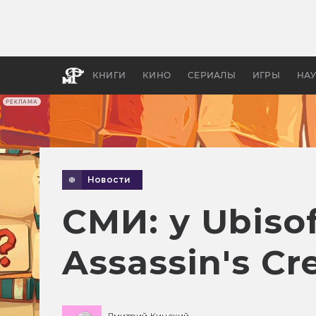
Какие
авгус
апока
детск
КНИГИ
КИНО
СЕРИАЛЫ
ИГРЫ
НА
РЕКЛАМА
Новости
СМИ: у Ubisof
Assassin's Cr
Дмитрий Кинский