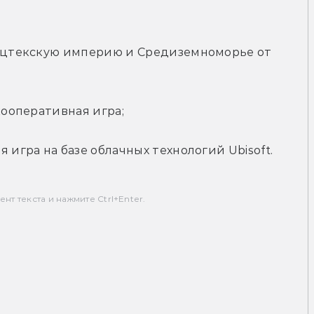
 Ацтекскую империю и Средиземноморье от 
кооперативная игра;
 игра на базе облачных технологий Ubisoft.
т текста и нажмите Ctrl+Enter.