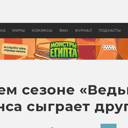
оздавались «Страшилы»:
«Одиссея» Нолана: что эт
, без которого не было
фильм сделал с Гомером и
ластелина колец»
Древней Грецией
УКА
МИРЫ
КОМИКСЫ
ФАН
ЖУРНАЛ
ПОДКАСТЫ
ьем сезоне «Вед
нса сыграет дру