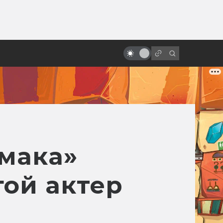
от
Кто станет новым Миядзаки?
ьмака»
гой актер