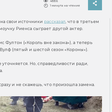
4886
1 минута на чтение
й на свои источники 
рассказал
, что в третьем 
амоучку Риенса сыграет другой актер.
с Фултон («Король вне закона»), а теперь 
Вулф (пятый и шестой сезон «Короны»).
 уточняется. Но, справедливости ради, 
а.
разу и не скажешь, что произошла замена.