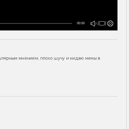
00:00
улярным мнением, плохо шучу и кидаю мемы в