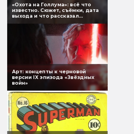
«Охота на Голлума»: всё что
известно. Сюжет, съёмки, дата
выхода и что рассказал
Гэндальф
Арт: концепты к черновой
версии IX эпизода «Звёздных
войн»