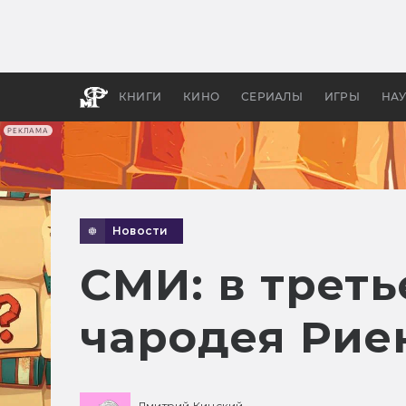
Как с
фильм
бы «В
КНИГИ
КИНО
СЕРИАЛЫ
ИГРЫ
НА
РЕКЛАМА
Новости
СМИ: в трет
чародея Рие
Дмитрий Кинский