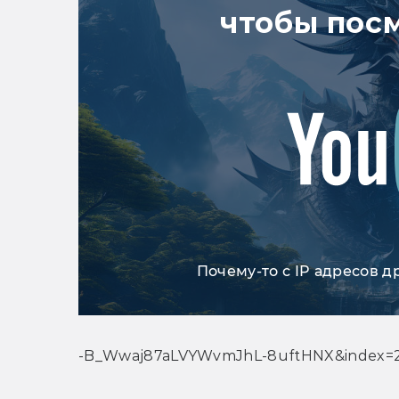
чтобы пос
Почему-то с IP адресов д
-B_Wwaj87aLVYWvmJhL-8uftHNX&index=