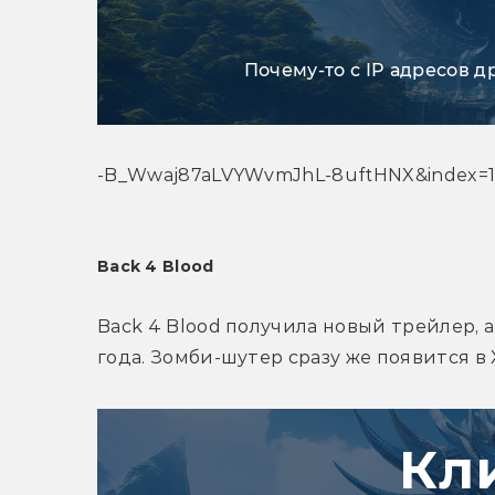
Почему-то с IP адресов д
-B_Wwaj87aLVYWvmJhL-8uftHNX&index=
Back 4 Blood
Back 4 Blood получила новый трейлер, а 
года. Зомби-шутер сразу же появится в 
Кл