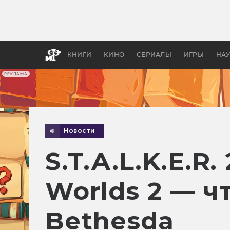
Как с
фильм
бы «В
КНИГИ
КИНО
СЕРИАЛЫ
ИГРЫ
НА
РЕКЛАМА
Новости
S.T.A.L.K.E.R.
Worlds 2 — ч
Bethesda