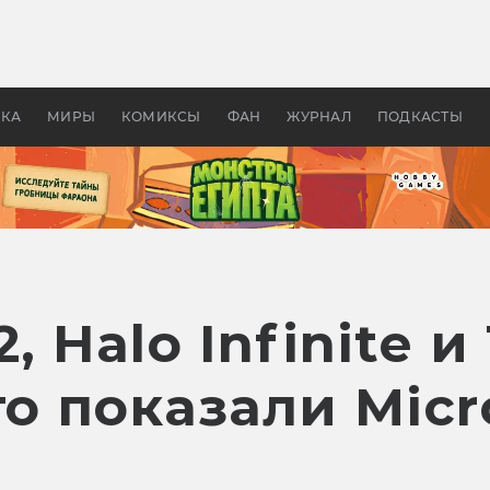
оздавались «Страшилы»:
«Одиссея» Нолана: что эт
, без которого не было
фильм сделал с Гомером и
ластелина колец»
Древней Грецией
УКА
МИРЫ
КОМИКСЫ
ФАН
ЖУРНАЛ
ПОДКАСТЫ
 2, Halo Infinite 
то показали Micr