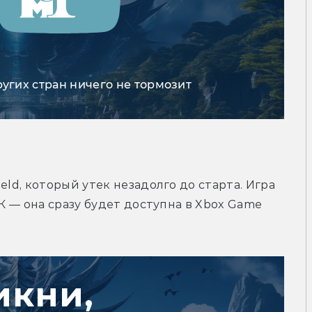
ругих стран ничего не тормозит
ld, который утек незадолго до старта. Игра 
К — она сразу будет доступна в Xbox Game 
икни,