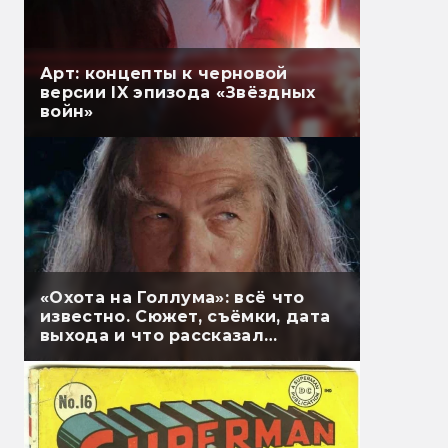
Арт: концепты к черновой
версии IX эпизода «Звёздных
войн»
«Охота на Голлума»: всё что
известно. Сюжет, съёмки, дата
выхода и что рассказал
Гэндальф