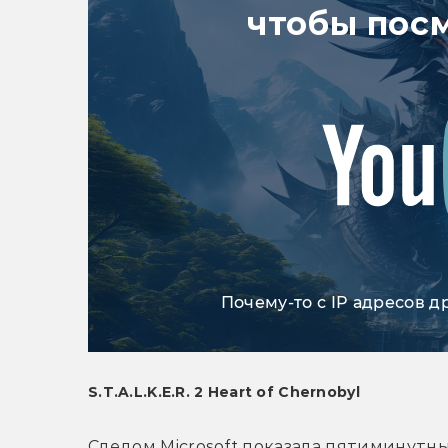
чтобы пос
Почему-то с IP адресов д
S.T.A.L.K.E.R. 2 Heart of Chernobyl
Следом Microsoft показала пятиминутный 