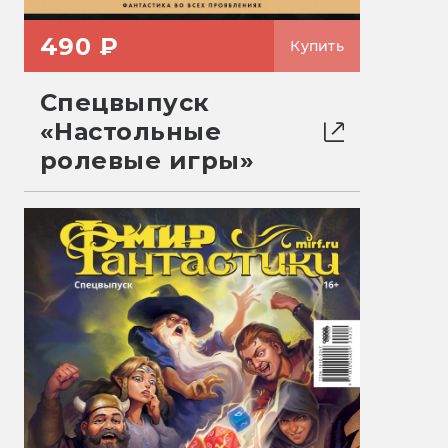
490 ₽
Купить
Спецвыпуск
«Настольные
ролевые игры»