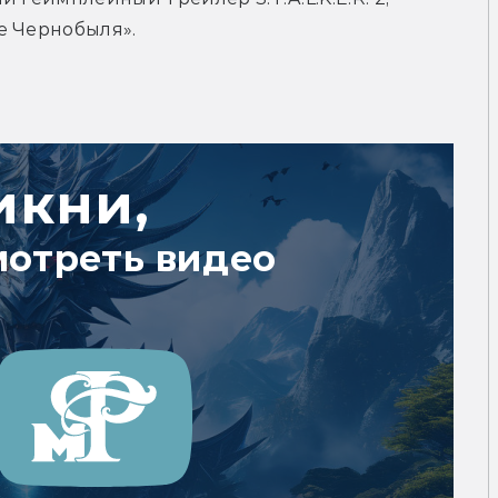
е Чернобыля».
икни,
мотреть видео