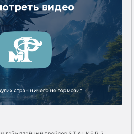
мотреть видео
ругих стран ничего не тормозит
геймплейный трейлер S.T.A.L.K.E.R. 2, 