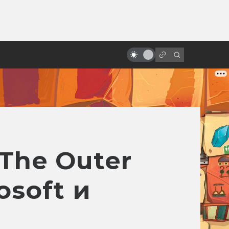
от
Самые прибыльные фильмы в
истории: бюджет/сборы
и The Outer
osoft и