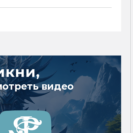
икни,
мотреть видео