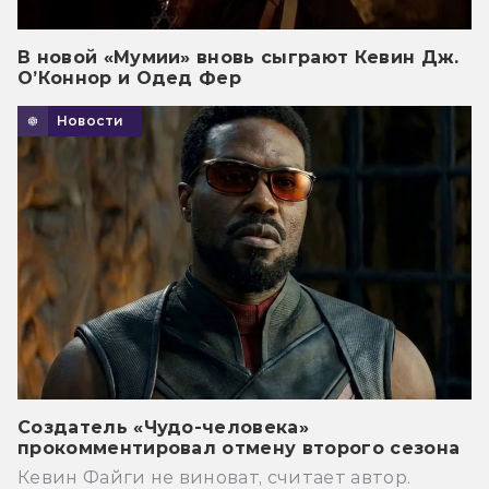
В новой «Мумии» вновь сыграют Кевин Дж.
О’Коннор и Одед Фер
Новости
Создатель «Чудо-человека»
прокомментировал отмену второго сезона
Кевин Файги не виноват, считает автор.