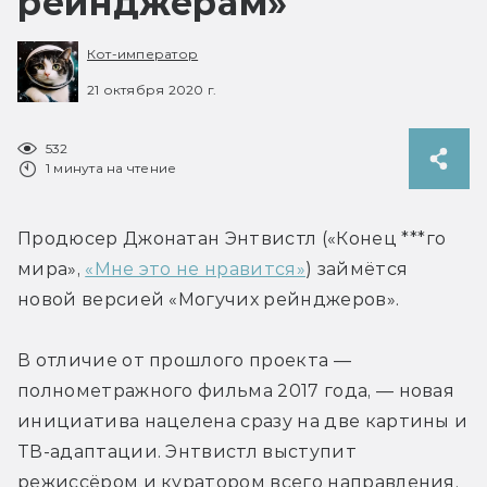
рейнджерам»
Кот-император
21 октября 2020 г.
532
1 минута на чтение
Продюсер Джонатан Энтвистл («Конец ***го 
мира», 
«Мне это не нравится»
) займётся 
новой версией «Могучих рейнджеров».
В отличие от прошлого проекта — 
полнометражного фильма 2017 года, — новая 
инициатива нацелена сразу на две картины и 
ТВ-адаптации. Энтвистл выступит 
режиссёром и куратором всего направления.