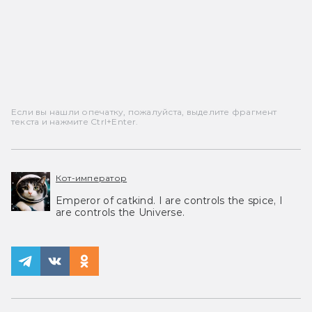
Если вы нашли опечатку, пожалуйста, выделите фрагмент
текста и нажмите Ctrl+Enter.
Кот-император
Emperor of catkind. I are controls the spice, I
are controls the Universe.