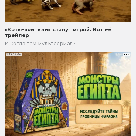
«Коты-воители» станут игрой. Вот её
трейлер
И когда там мультсериал?
РЕКЛАМА