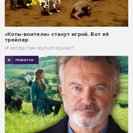
«Коты-воители» станут игрой. Вот её
трейлер
И когда там мультсериал?
Новости