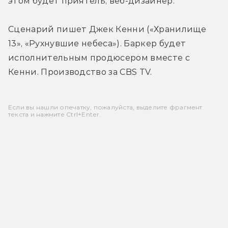
этом будет приятель, веб-дизайнер.
Сценарий пишет Джек Кенни («Хранилище 
13», «Рухнувшие небеса»). Баркер будет 
исполнительным продюсером вместе с 
Кенни. Производство за CBS TV.
Если вы нашли опечатку, пожалуйста, выделите фрагмент
текста и нажмите Ctrl+Enter.