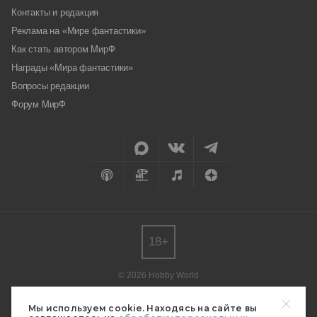
Контакты и редакция
Реклама на «Мире фантастики»
Как стать автором МирФ
Награды «Мира фантастики»
Вопросы редакции
Форум МирФ
18+
© 2026 Hobby World
Любое использование материалов допускается только с согласия
редакции.
Мы используем cookie. Находясь на сайте вы