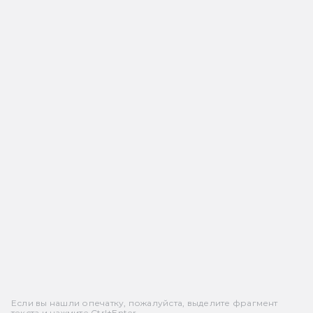
Если вы нашли опечатку, пожалуйста, выделите фрагмент
текста и нажмите Ctrl+Enter.