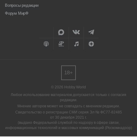
Вопросы редакции
Форум МирФ
18+
© 2026 Hobby World
Любое использование материалов допускается только с согласия
редакции.
Мнение авторов может не совпадать с мнением редакции.
Свидетельство о регистрации СМИ серия Эл № ФС77-82485
от 30 декабря 2021 г.
(выдано Федеральной службой по надзору в сфере связи,
информационных технологий и массовых коммуникаций (Роскомнадзор)