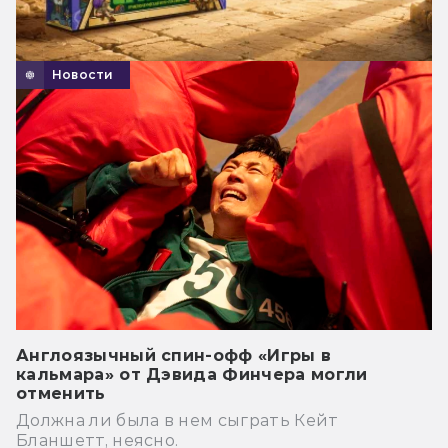
Новости
Англоязычный спин-офф «Игры в
кальмара» от Дэвида Финчера могли
отменить
Должна ли была в нем сыграть Кейт
Бланшетт, неясно.