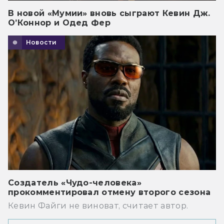
В новой «Мумии» вновь сыграют Кевин Дж.
О’Коннор и Одед Фер
Новости
Создатель «Чудо-человека»
прокомментировал отмену второго сезона
Кевин Файги не виноват, считает автор.