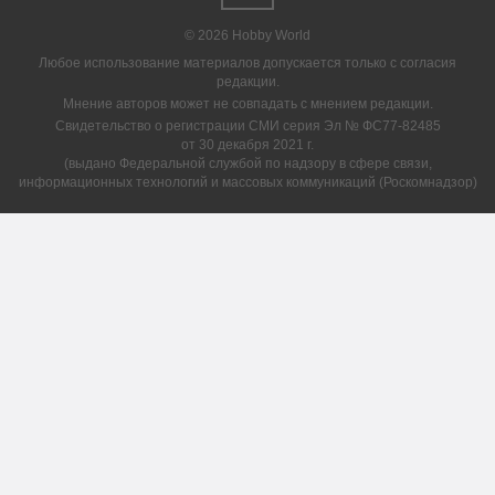
© 2026 Hobby World
Любое использование материалов допускается только с согласия
редакции.
Мнение авторов может не совпадать с мнением редакции.
Свидетельство о регистрации СМИ серия Эл № ФС77-82485
от 30 декабря 2021 г.
(выдано Федеральной службой по надзору в сфере связи,
информационных технологий и массовых коммуникаций (Роскомнадзор)