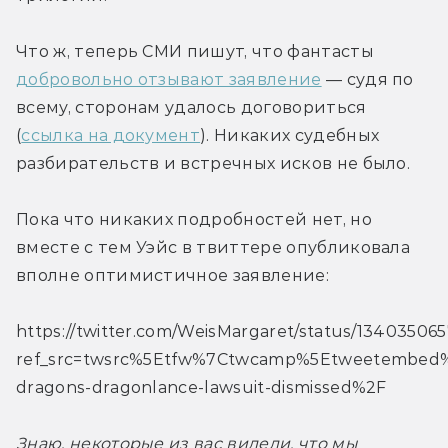
Что ж, теперь СМИ пишут, что фантасты 
добровольно отзывают заявление
 — судя по 
всему, сторонам удалось договориться 
(
ссылка на документ
). Никаких судебных 
разбирательств и встречных исков не было.
Пока что никаких подробностей нет, но 
вместе с тем Уэйс в твиттере опубликовала 
вполне оптимистичное заявление:
https://twitter.com/WeisMargaret/status/1340350
ref_src=twsrc%5Etfw%7Ctwcamp%5Etweetembed
dragons-dragonlance-lawsuit-dismissed%2F
Знаю, некоторые из вас видели, что мы 