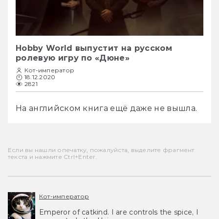
Hobby World выпустит на русском
ролевую игру по «Дюне»
Кот-император
18.12.2020
2821
На английском книга ещё даже не вышла.
Если вы нашли опечатку, пожалуйста, выделите фрагмент
текста и нажмите Ctrl+Enter.
Кот-император
Emperor of catkind. I are controls the spice, I