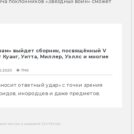
еча поклонников «Звёздных войн» сможет 
нам» выйдет сборник, посвящённый V
 Куанг, Уитта, Миллер, Уэллс и многие
06.2020
1749
носит ответный удар» с точки зрения 
роидов, инородцев и даже предметов.
т текста и нажмите Ctrl+Enter.