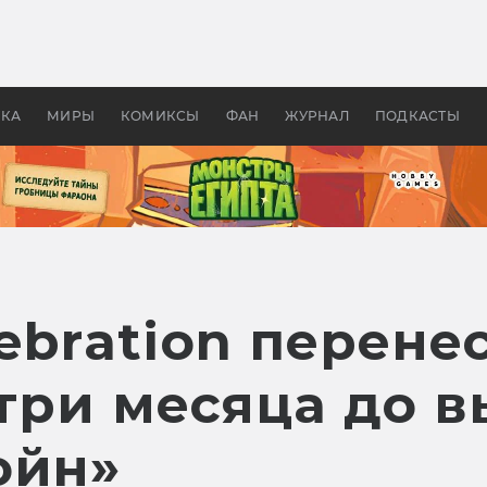
 фильмы смотреть в
Как создавались «Страшил
те 2026? В мире —
фильм, без которого не б
липсис, в России —
бы «Властелина колец»
ие комедии
УКА
МИРЫ
КОМИКСЫ
ФАН
ЖУРНАЛ
ПОДКАСТЫ
lebration перене
 три месяца до 
ойн»