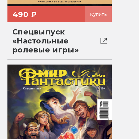
490 ₽
Купить
Спецвыпуск
«Настольные
ролевые игры»