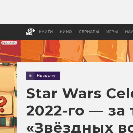
Какие
авгус
апока
детск
КНИГИ
КИНО
СЕРИАЛЫ
ИГРЫ
НА
РЕКЛАМА
Новости
Star Wars Ce
2022-го — за
«Звёздных в