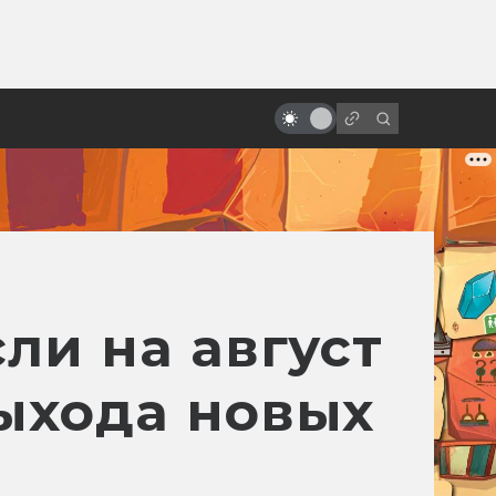
ы»:
ыло
«Звёздные войны»: обречённые
на провал
сли на август
выхода новых