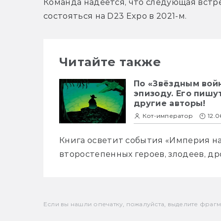
Команда надеется, что следующая встр
состояться на D23 Expo в 2021-м.
Читайте также
По «Звёздным вой
эпизоду. Его пишут
другие авторы!
Кот-император
12.
Книга осветит события «Империя на
второстепенных героев, злодеев, д
Если вы нашли опечатку, пожалуйста, выделите фрагмен