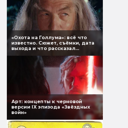
«Охота на Голлума»: всё что
известно. Сюжет, съёмки, дата
выхода и что рассказал
Гэндальф
Арт: концепты к черновой
версии IX эпизода «Звёздных
войн»