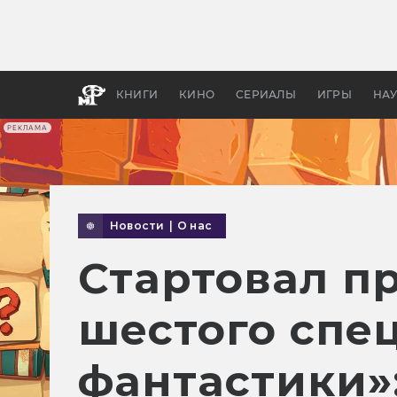
Как с
фильм
бы «В
КНИГИ
КИНО
СЕРИАЛЫ
ИГРЫ
НА
РЕКЛАМА
Новости
|
О нас
Стартовал п
шестого спе
фантастики»