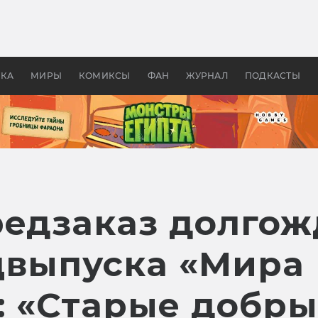
оздавались «Страшилы»:
«Одиссея» Нолана: что эт
, без которого не было
фильм сделал с Гомером и
ластелина колец»
Древней Грецией
УКА
МИРЫ
КОМИКСЫ
ФАН
ЖУРНАЛ
ПОДКАСТЫ
редзаказ долго
цвыпуска «Мира
: «Старые добры