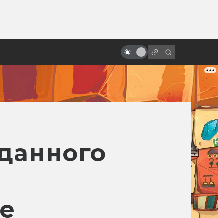
от
Мужество и вера Зака Снайдера:
как режиссёр вкладывает в
фильмы себя
жданного
е