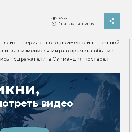
6534
1 минута на чтение
елей» — сериала по одноимённой вселенной 
али, как изменился мир со времён событий 
лись подражатели, а Озимандия постарел.
икни,
мотреть видео