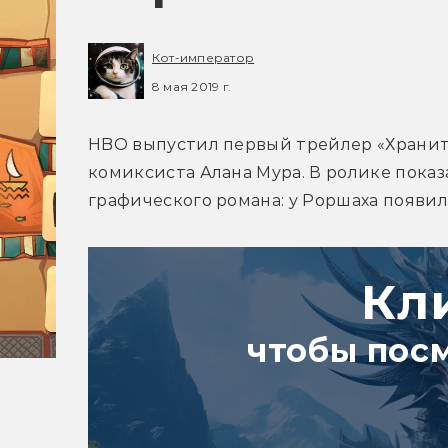
Кот-император
8 мая 2019 г.
HBO выпустил первый трейлер «Хранит
комиксиста Алана Мура. В ролике показ
графического романа: у Роршаха появи
Кл
чтобы пос