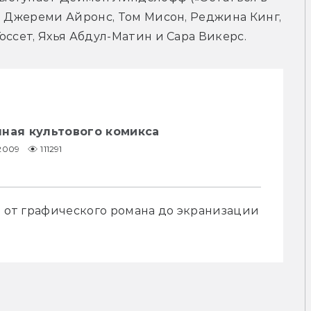
и Джереми Айронс, Том Мисон, Реджина Кинг, 
оссет, Яхья Абдул-Матин и Сара Викерс.
нная культового комикса
.2009
111291
: от графического романа до экранизации 