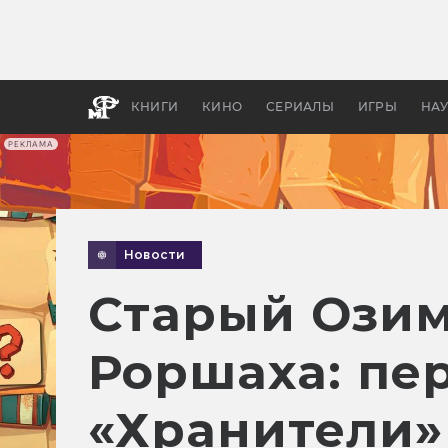
Как с
фильм
бы «В
КНИГИ
КИНО
СЕРИАЛЫ
ИГРЫ
НА
РЕКЛАМА
Новости
Старый Озим
Роршаха: пе
«Хранители»