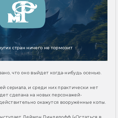
ругих стран ничего не тормозит
зано, что оно выйдет когда-нибудь осенью.
ей сериала, и среди них практически нет 
удет сделана на новых персонажей-
е действительно окажутся вооружённые копы.
ыступает Деймон Линделофф («Остаться в 