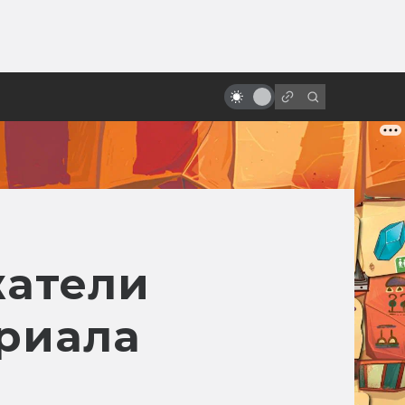
от
«Водному миру» — 25 лет!
Трудное рождение
удивительного боевика
жатели
ериала