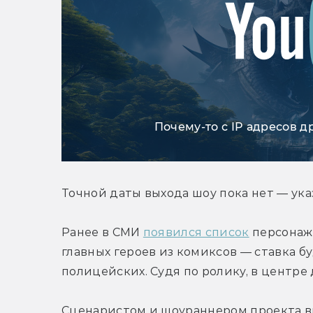
Почему-то с IP адресов д
Точной даты выхода шоу пока нет — ука
Ранее в СМИ 
появился список
 персонаж
главных героев из комиксов — ставка б
полицейских. Судя по ролику, в центр
Сценаристом и шоураннером проекта в