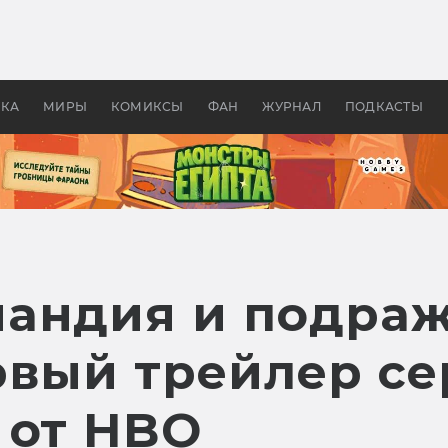
оздавались «Страшилы»:
«Одиссея» Нолана: что эт
, без которого не было
фильм сделал с Гомером и
ластелина колец»
Древней Грецией
УКА
МИРЫ
КОМИКСЫ
ФАН
ЖУРНАЛ
ПОДКАСТЫ
андия и подра
рвый трейлер с
 от HBO