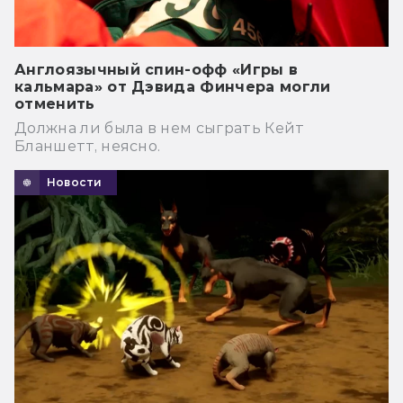
Англоязычный спин-офф «Игры в
кальмара» от Дэвида Финчера могли
отменить
Должна ли была в нем сыграть Кейт
Бланшетт, неясно.
Новости