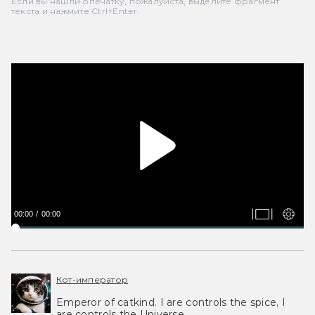
Если вы нашли опечатку, пожалуйста, выделите фрагмент
текста и нажмите Ctrl+Enter.
00:00
00:00
Кот-император
Emperor of catkind. I are controls the spice, I
are controls the Universe.