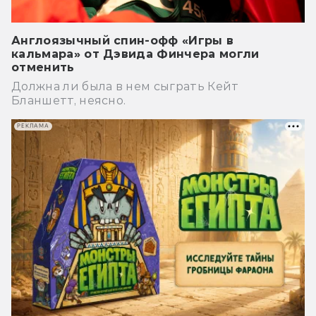
Англоязычный спин-офф «Игры в
кальмара» от Дэвида Финчера могли
отменить
Должна ли была в нем сыграть Кейт
Бланшетт, неясно.
РЕКЛАМА