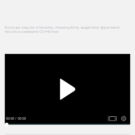
Если вы нашли опечатку, пожалуйста, выделите фрагмент
текста и нажмите Ctrl+Enter.
00:00
00:00