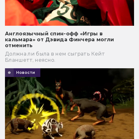
Англоязычный спин-офф «Игры в
кальмара» от Дэвида Финчера могли
отменить
Должна ли была в нем сыграть Кейт
Бланшетт, неясно.
Новости