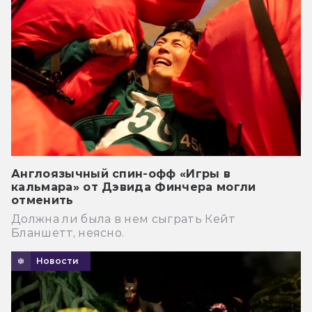
Англоязычный спин-офф «Игры в
кальмара» от Дэвида Финчера могли
отменить
Должна ли была в нем сыграть Кейт
Бланшетт, неясно.
Новости