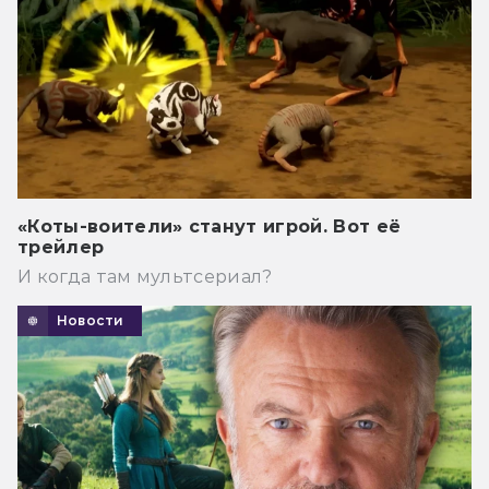
«Коты-воители» станут игрой. Вот её
трейлер
И когда там мультсериал?
Новости