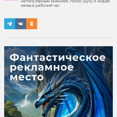
непопулярным мнением, плохо шучу и кидаю
мемы в рабочий чат.