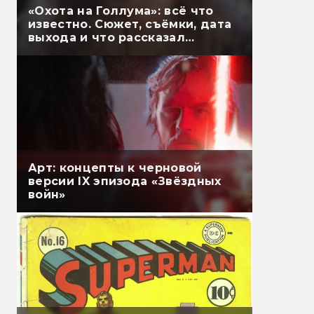
«Охота на Голлума»: всё что
известно. Сюжет, съёмки, дата
выхода и что рассказал
Гэндальф
Арт: концепты к черновой
версии IX эпизода «Звёздных
войн»