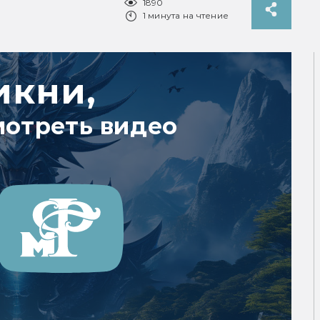
1890
1 минута на чтение
икни,
мотреть видео