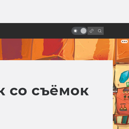
ы»:
Странные, страшные и
ыло
психоделические советские
мультфильмы
 со съёмок