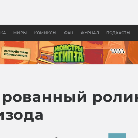
 фильмы смотреть в
Как создавались «Страшил
те 2026? В мире —
фильм, без которого не б
липсис, в России —
бы «Властелина колец»
ие комедии
УКА
МИРЫ
КОМИКСЫ
ФАН
ЖУРНАЛ
ПОДКАСТЫ
рованный ролик
изода