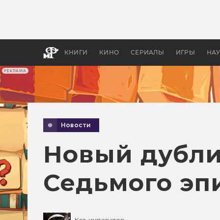
Какие
авгус
апока
детск
КНИГИ
КИНО
СЕРИАЛЫ
ИГРЫ
НА
РЕКЛАМА
Новости
Новый дубли
Седьмого эп
Кот-император