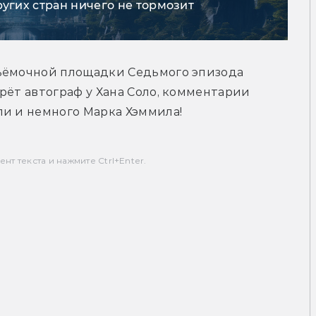
ругих стран ничего не тормозит
ъёмочной площадки Седьмого эпизода 
рёт автограф у Хана Соло, комментарии 
ли и немного Марка Хэммила!
т текста и нажмите Ctrl+Enter.