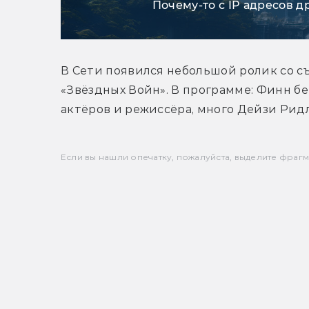
Почему-то с IP адресов д
В Сети появился небольшой ролик со с
«Звёздных Войн». В программе: Финн бе
актёров и режиссёра, много Дейзи Рид
Если вы нашли опечатку, пожалуйста, выделите фрагмен