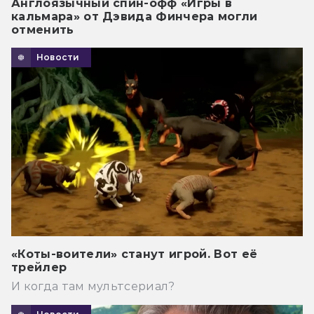
Англоязычный спин-офф «Игры в
кальмара» от Дэвида Финчера могли
отменить
Новости
«Коты-воители» станут игрой. Вот её
трейлер
И когда там мультсериал?