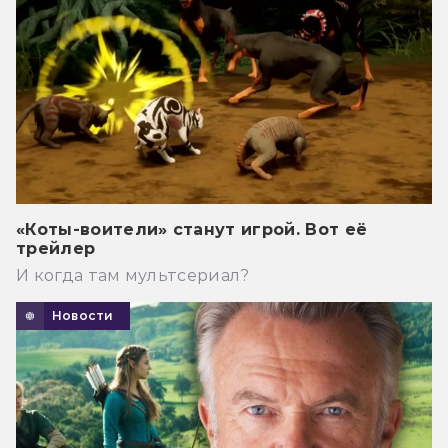
«Коты-воители» станут игрой. Вот её
трейлер
И когда там мультсериал?
Новости