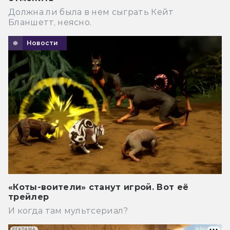
Должна ли была в нем сыграть Кейт
Бланшетт, неясно.
Новости
«Коты-воители» станут игрой. Вот её
трейлер
И когда там мультсериал?
РЕКЛАМА