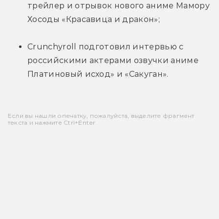
трейлер и отрывок нового аниме Мамору 
Хосоды «Красавица и дракон»;
Crunchyroll подготовил интервью с 
российскими актерами озвучки аниме 
Платиновый исход» и «Сакуган».
Если вы нашли опечатку, пожалуйста, выделите фрагмент
текста и нажмите Ctrl+Enter.