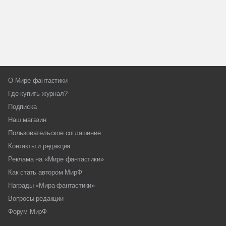
О Мире фантастики
Где купить журнал?
Подписка
Наш магазин
Пользовательское соглашение
Контакты и редакция
Реклама на «Мире фантастики»
Как стать автором МирФ
Награды «Мира фантастики»
Вопросы редакции
Форум МирФ