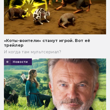
«Коты-воители» станут игрой. Вот её
трейлер
И когда там мультсериал?
Новости