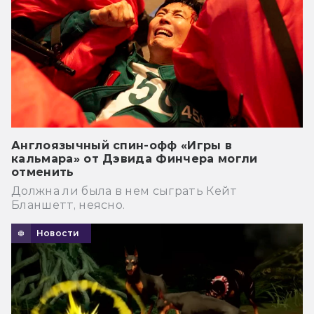
Англоязычный спин-офф «Игры в
кальмара» от Дэвида Финчера могли
отменить
Должна ли была в нем сыграть Кейт
Бланшетт, неясно.
Новости