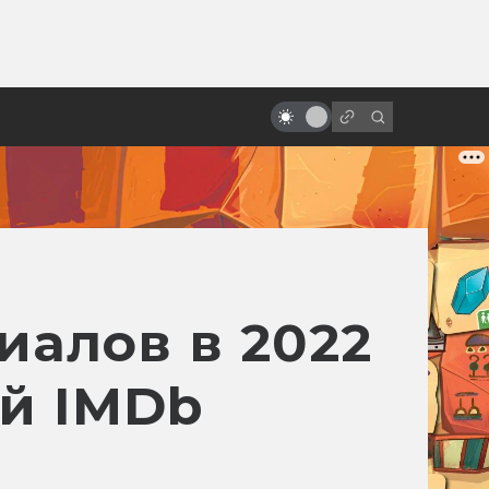
ы»:
Как создавался «Аватар»:
ыло
«забытый» блокбастер Джеймса
Кэмерона
иалов в 2022
ей IMDb