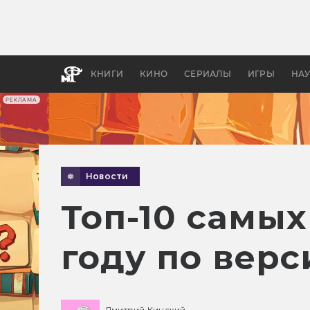
Какие
авгус
апока
детск
КНИГИ
КИНО
СЕРИАЛЫ
ИГРЫ
НА
РЕКЛАМА
Новости
Топ-10 самы
году по вер
Дмитрий Кинский