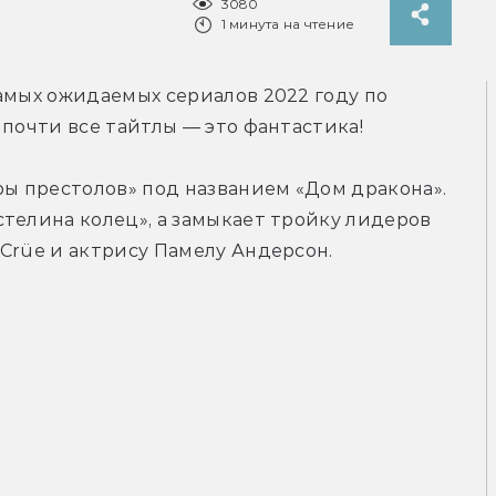
3080
1 минута на чтение
амых ожидаемых сериалов 2022 году по 
 почти все тайтлы — это фантастика!
ры престолов» под названием «Дом дракона». 
телина колец», а замыкает тройку лидеров 
Crüe и актрису Памелу Андерсон.