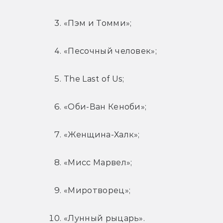
«Пэм и Томми»;
«Песочный человек»;
The Last of Us;
«Оби-Ван Кеноби»;
«Женщина-Халк»;
«Мисс Марвел»;
«Миротворец»;
«Лунный рыцарь».