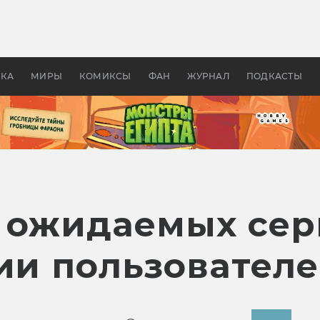
 фильмы смотреть в
Как создавались «Страшил
те 2026? В мире —
фильм, без которого не б
липсис, в России —
бы «Властелина колец»
ие комедии
УКА
МИРЫ
КОМИКСЫ
ФАН
ЖУРНАЛ
ПОДКАСТЫ
х ожидаемых сер
сии пользовател