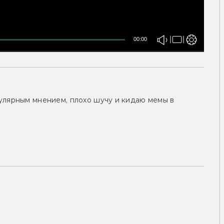
00:00
улярным мнением, плохо шучу и кидаю мемы в