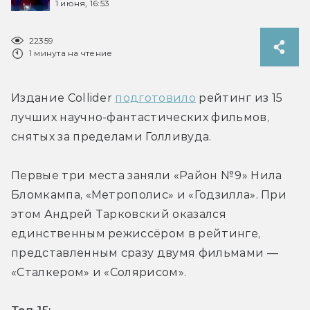
1 июня, 16:53
22359
1 минута на чтение
Издание Collider 
подготовило
 рейтинг из 15 
лучших научно-фантастических фильмов, 
снятых за пределами Голливуда.
Первые три места заняли «Район №9» Нила 
Бломкампа, «Метрополис» и «Годзилла».
 При 
этом Андрей Тарковский оказался 
единственным режиссёром в рейтинге, 
представленным сразу двумя фильмами — 
«Сталкером» и «Солярисом».