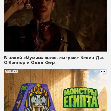
В новой «Мумии» вновь сыграют Кевин Дж.
О’Коннор и Одед Фер
РЕКЛАМА