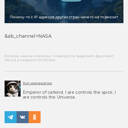
Почему-то с IP адресов других стран ничего не тормозит
&ab_channel=NASA
Если вы нашли опечатку, пожалуйста, выделите фрагмент
текста и нажмите Ctrl+Enter.
Кот-император
Emperor of catkind. I are controls the spice, I
are controls the Universe.