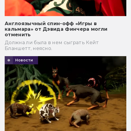
Англоязычный спин-офф «Игры в
кальмара» от Дэвида Финчера могли
отменить
Должна ли была в нем сыграть Кейт
Бланшетт, неясно.
Новости