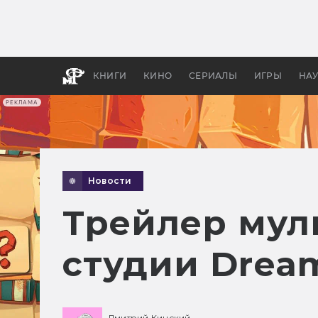
Какие
авгус
апока
детск
КНИГИ
КИНО
СЕРИАЛЫ
ИГРЫ
НА
РЕКЛАМА
Новости
Трейлер мул
студии Drea
Дмитрий Кинский