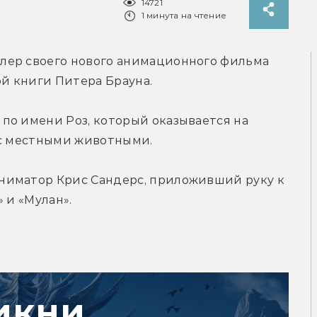
14721
1 минута на чтение
лер своего нового анимационного фильма 
й книги Питера Брауна.
по имени Роз, который оказывается на 
 с местными животными.
ниматор Крис Сандерс, приложивший руку к 
 и «Мулан».
икни,