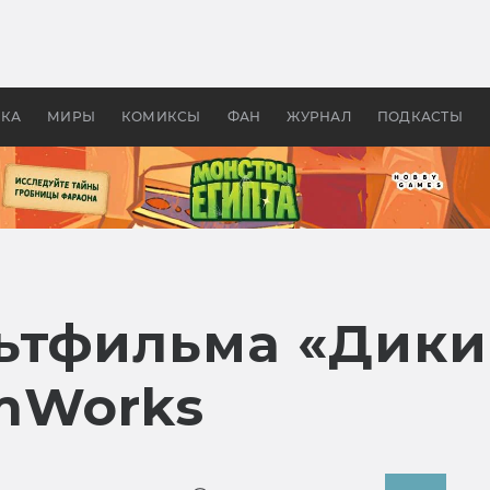
 фильмы смотреть в
Как создавались «Страшил
те 2026? В мире —
фильм, без которого не б
липсис, в России —
бы «Властелина колец»
ие комедии
УКА
МИРЫ
КОМИКСЫ
ФАН
ЖУРНАЛ
ПОДКАСТЫ
ьтфильма «Дикий
mWorks