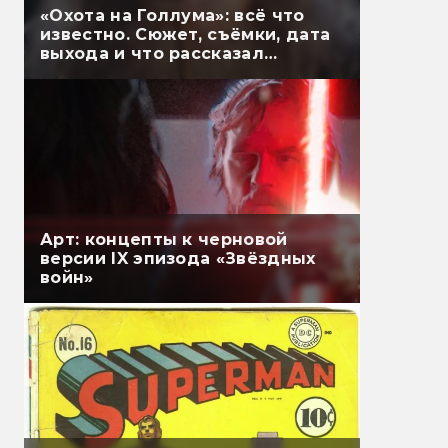
«Охота на Голлума»: всё что
известно. Сюжет, съёмки, дата
выхода и что рассказал
Гэндальф
Арт: концепты к черновой
версии IX эпизода «Звёздных
войн»