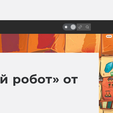
ы»:
«Смертельная битва»: как
ыло
снимали первую удачную
экранизацию игры
 робот» от