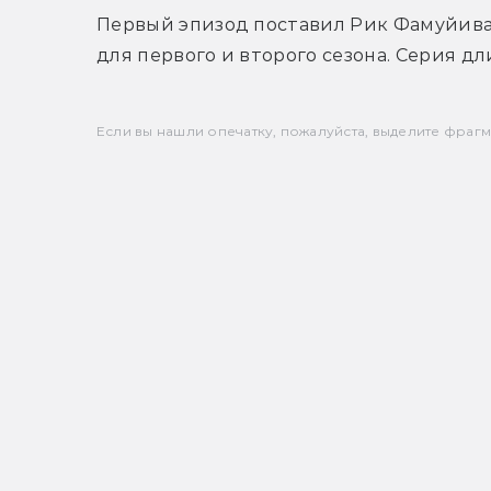
Первый эпизод поставил Рик Фамуйива,
для первого и второго сезона. Серия дл
Если вы нашли опечатку, пожалуйста, выделите фрагмен