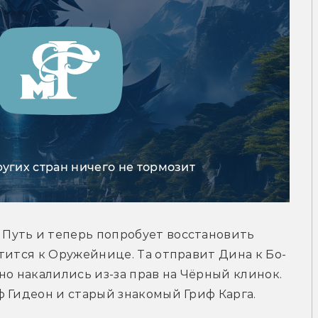
ругих стран ничего не тормозит
уть и теперь попробует восстановить 
тится к Оружейнице. Та отправит Дина к Бо-
о накалились из-за прав на Чёрный клинок. 
ф Гидеон и старый знакомый Гриф Карга.