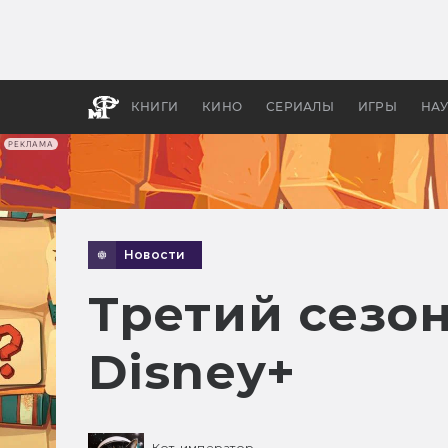
Какие
авгус
апока
детск
КНИГИ
КИНО
СЕРИАЛЫ
ИГРЫ
НА
РЕКЛАМА
Новости
Третий сезо
Disney+
Кот-император