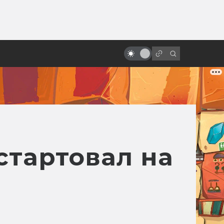
ы»:
«Атаке клонов» — 20 лет! Как
ыло
«Звёздные войны» создавались в
дикой спешке
стартовал на