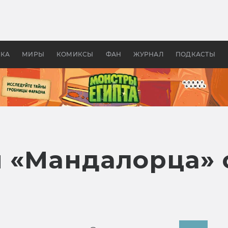
 фильмы смотреть в
Как создавались «Страшил
те 2026? В мире —
фильм, без которого не б
липсис, в России —
бы «Властелина колец»
ие комедии
УКА
МИРЫ
КОМИКСЫ
ФАН
ЖУРНАЛ
ПОДКАСТЫ
н «Мандалорца» 