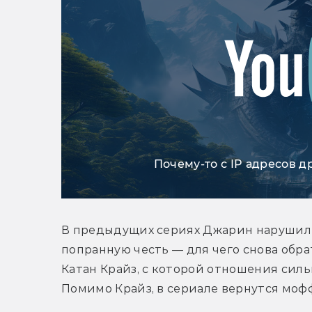
Почему-то с IP адресов д
В предыдущих сериях Джарин нарушил П
попранную честь — для чего снова обра
Катан Крайз, с которой отношения сильн
Помимо Крайз, в сериале вернутся моф