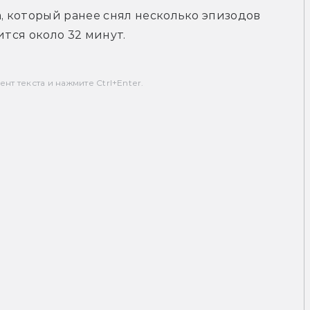
 который ранее снял несколько эпизодов 
ится около 32 минут.
т текста и нажмите Ctrl+Enter.