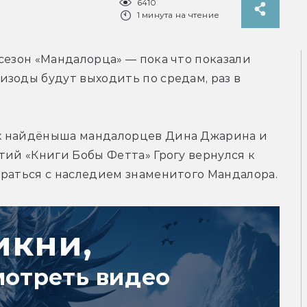
6410
1 минута на чтение
сезон «Мандалорца» — пока что показали 
зоды будут выходить по средам, раз в 
х найдёныша мандалорцев Дина Джарина и 
тий «Книги Бобы Фетта» Грогу вернулся к 
браться с наследием знаменитого Мандалора.
икни,
мотреть видео