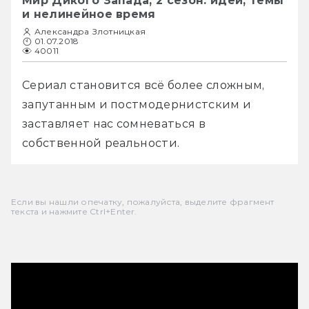
Мир Дикого Запада, 2 сезон: идеи, темы
и нелинейное время
Александра Злотницкая
01.07.2018
40011
Сериал становится всё более сложным, 
запутанным и постмодернистским и 
заставляет нас сомневаться в 
собственной реальности.
Если вы нашли опечатку, пожалуйста, выделите фрагмент
текста и нажмите Ctrl+Enter.