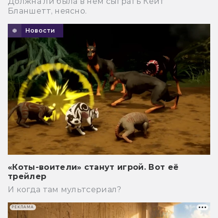
Должна ли была в нем сыграть Кейт
Бланшетт, неясно.
Новости
«Коты-воители» станут игрой. Вот её
трейлер
И когда там мультсериал?
РЕКЛАМА