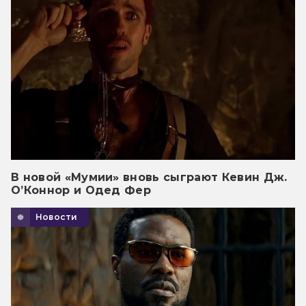
В новой «Мумии» вновь сыграют Кевин Дж.
О’Коннор и Одед Фер
Новости